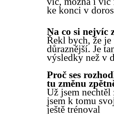
víc, možná i víc
ke konci v doros
Na co si nejvíc
Řekl bych, že je 
důraznější. Je ta
výsledky než v d
Proč ses rozhod
tu změnu zpětn
Už jsem nechtěl 
jsem k tomu svo
ještě trénoval