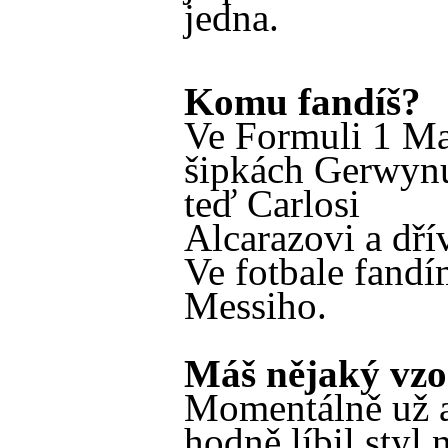
jedna.
Komu fandíš?
Ve Formuli 1 Ma
šipkách Gerwynu 
teď Carlosi
Alcarazovi a dří
Ve fotbale fandí
Messiho.
Máš nějaký vzo
Momentálně už as
hodně líbil sty