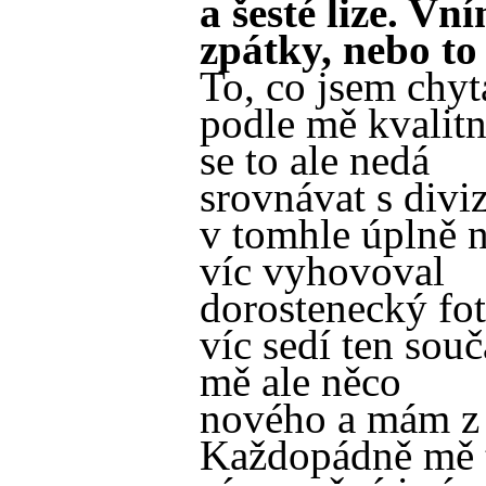
a šesté lize. Vn
zpátky, nebo to
To, co jsem chyt
podle mě kvalit
se to ale nedá
srovnávat s diviz
v tomhle úplně 
víc vyhovoval
dorostenecký fot
víc sedí ten souč
mě ale něco
nového a mám z t
Každopádně mě t