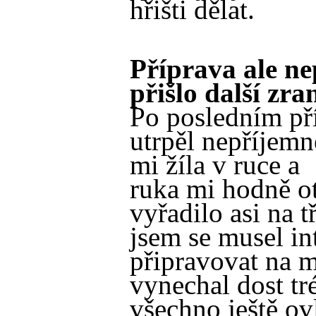
hřišti dělat.
Příprava ale ne
přišlo další zr
Po posledním př
utrpěl nepříjemn
mi žíla v ruce a
ruka mi hodně o
vyřadilo asi na t
jsem se musel in
připravovat na m
vynechal dost tr
všechno ještě ov