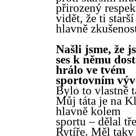
přirozený respekt
vidět, že ti starš
hlavně zkušenos
Našli jsme, že j
ses k němu dosta
hrálo ve tvém
sportovním výv
Bylo to vlastně 
Můj táta je na K
hlavně kolem
sportu – dělal t
Rytíře. Měl tak