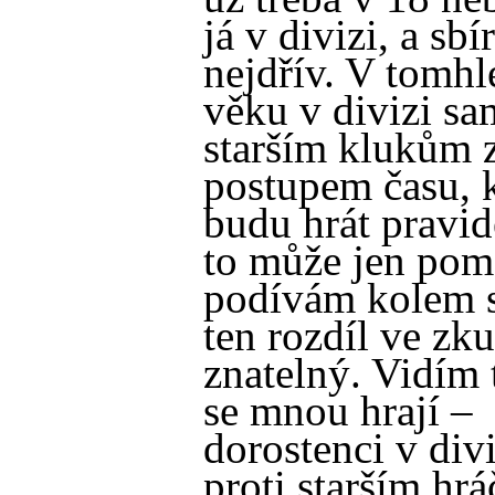
já v divizi, a sbí
nejdřív. V tomhl
věku v divizi sa
starším klukům z
postupem času, 
budu hrát pravide
to může jen pom
podívám kolem 
ten rozdíl ve zk
znatelný. Vidím t
se mnou hrají –
dorostenci v divi
proti starším hr