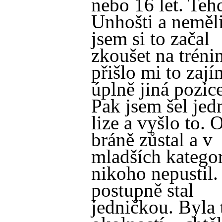
nebo 16 let. Tehd
Unhošti a neměl
jsem si to začal
zkoušet na tréni
přišlo mi to zají
úplně jiná pozice
Pak jsem šel jed
lize a vyšlo to.
bráně zůstal a v
mladších katego
nikoho nepustil.
postupně stal
jedničkou. Byla 