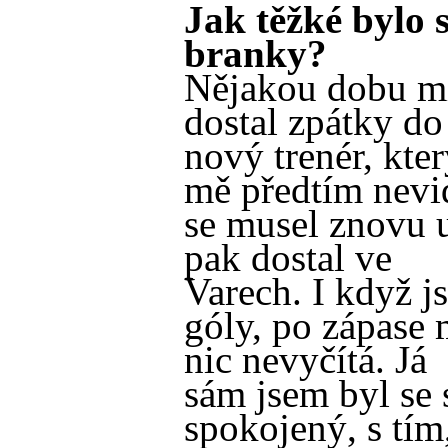
Jak těžké bylo 
branky?
Nějakou dobu mi 
dostal zpátky do
nový trenér, kte
mě předtím nevid
se musel znovu u
pak dostal ve
Varech. I když j
góly, po zápase m
nic nevyčítá. Já
sám jsem byl s
spokojený, s tím