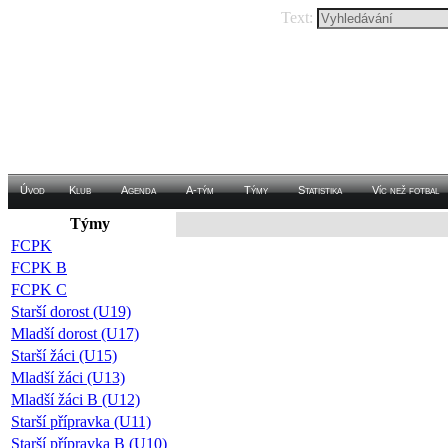
Text:
Úvod
Klub
Agenda
A-tým
Týmy
Statistika
Víc než fotbal
Týmy
Připoj
FCPK
FCPK B
FCPK C
Starší dorost (U19)
Mladší dorost (U17)
Starší žáci (U15)
Mladší žáci (U13)
Mladší žáci B (U12)
Starší přípravka (U11)
Starší přípravka B (U10)