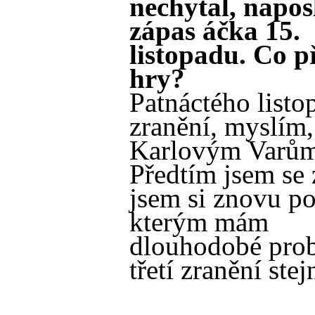
nechytal, naposl
zápas áčka 15.
listopadu. Co p
hry?
Patnáctého listo
zranění, myslím,
Karlovým Varům
Předtím jsem se 
jsem si znovu po
kterým mám
dlouhodobé prob
třetí zranění ste