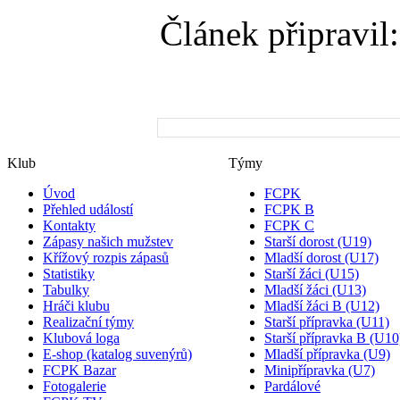
Článek připravil:
Klub
Týmy
Úvod
FCPK
Přehled událostí
FCPK B
Kontakty
FCPK C
Zápasy našich mužstev
Starší dorost (U19)
Křížový rozpis zápasů
Mladší dorost (U17)
Statistiky
Starší žáci (U15)
Tabulky
Mladší žáci (U13)
Hráči klubu
Mladší žáci B (U12)
Realizační týmy
Starší přípravka (U11)
Klubová loga
Starší přípravka B (U10
E-shop (katalog suvenýrů)
Mladší přípravka (U9)
FCPK Bazar
Minipřípravka (U7)
Fotogalerie
Pardálové