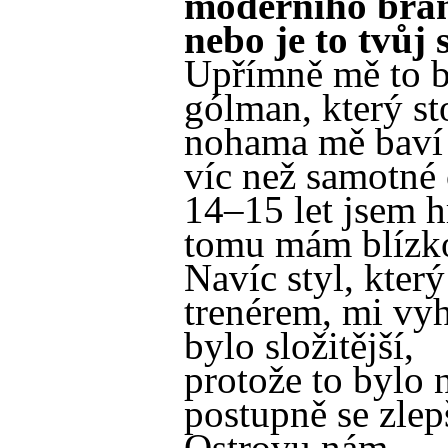
moderního bra
nebo je to tvůj 
Upřímně mě to b
gólman, který sto
nohama mě baví
víc než samotné
14–15 let jsem hr
tomu mám blízk
Navíc styl, kter
trenérem, mi vyh
bylo složitější,
protože to bylo 
postupně se zlep
Ostrovu nám