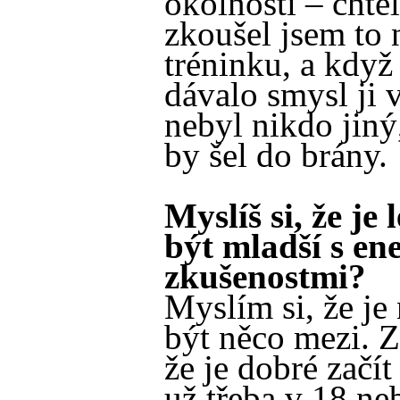
okolností – chtěl
zkoušel jsem to 
tréninku, a když 
dávalo smysl ji v
nebyl nikdo jiný
by šel do brány.
Myslíš si, že je
být mladší s ene
zkušenostmi?
Myslím si, že je
být něco mezi. Z
že je dobré začít
už třeba v 18 ne