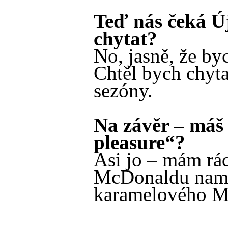
Teď nás čeká Új
chytat?
No, jasně, že byc
Chtěl bych chyt
sezóny.
Na závěr – máš 
pleasure“?
Asi jo – mám rá
McDonaldu nam
karamelového M