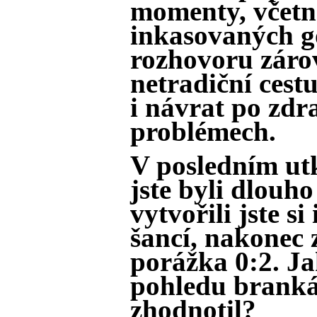
momenty, včetn
inkasovaných gó
rozhovoru zárov
netradiční cest
i návrat po zdr
problémech.
V posledním ut
jste byli dlouho
vytvořili jste si 
šancí, nakonec 
porážka 0:2. Ja
pohledu brank
zhodnotil?