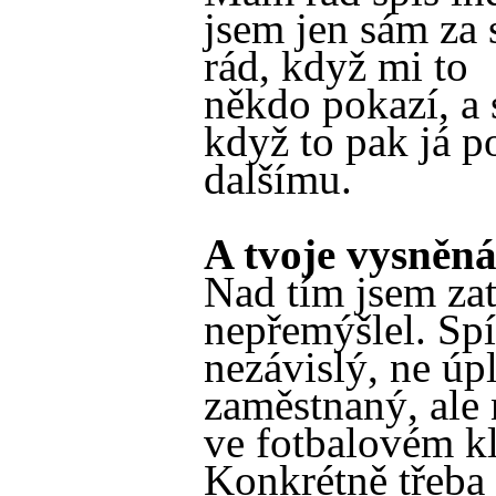
jsem jen sám za
rád, když mi to
někdo pokazí, a 
když to pak já 
dalšímu.
A tvoje vysněn
Nad tím jsem za
nepřemýšlel. Spí
nezávislý, ne úp
zaměstnaný, ale 
ve fotbalovém k
Konkrétně třeba