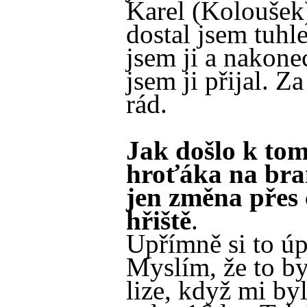
Karel (Koloušek
dostal jsem tuhl
jsem ji a nakone
jsem ji přijal. Z
rád.
Jak došlo k to
hroťáka na bra
jen změna přes 
hřiště
.
Upřímně si to úp
Myslím, že to b
lize, když mi byl