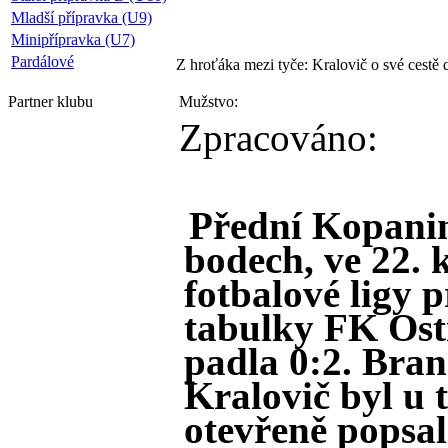
Mladší přípravka (U9)
Minipřípravka (U7)
Pardálové
Z hroťáka mezi tyče: Kralovič o své cestě 
Partner
klubu
Mužstvo:
Zpracováno:
Přední Kopani
bodech, ve 22. 
fotbalové ligy 
tabulky FK Ost
padla 0:2. Bran
Kralovič byl u 
otevřeně popsal