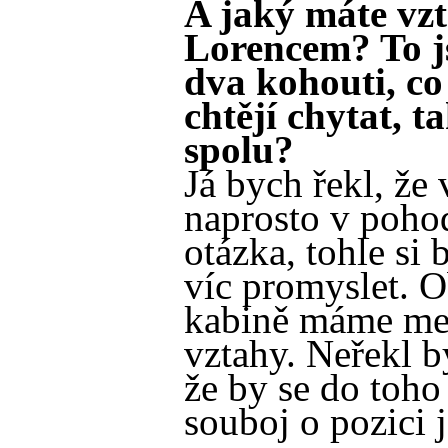
A jaký máte vzt
Lorencem? To j
dva kohouti, co
chtějí chytat, 
spolu?
Já bych řekl, ž
naprosto v pohod
otázka, tohle si
víc promyslet. O
kabině máme me
vztahy. Neřekl b
že by se do toho
souboj o pozici 