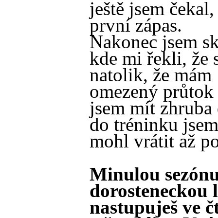
ještě jsem čekal,
první zápas.
Nakonec jsem sk
kde mi řekli, že 
natolik, že mám
omezený průtok 
jsem mít zhruba 
do tréninku jsem
mohl vrátit až po
Minulou sezónu
dorosteneckou l
nastupuješ ve č