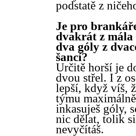
podstatě z ničeh
Je pro brankáře
dvakrát z mála 
dva góly z dvac
šancí?
Určitě horší je d
dvou střel. I z o
lepší, když víš, ž
týmu maximálně
inkasuješ góly, 
nic dělat, tolik si
nevyčítáš.