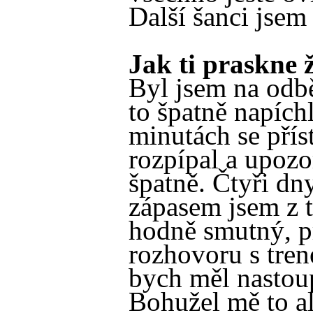
Další šanci jsem 
Jak ti praskne ž
Byl jsem na odbě
to špatně napíchl
minutách se přís
rozpípal a upozo
špatně. Čtyři dn
zápasem jsem z 
hodně smutný, p
rozhovoru s tren
bych měl nastoup
Bohužel mě to al