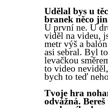
Udělal bys u tě
branek něco ji
U první ne. U dr
viděl na videu, j
metr výš a baló
asi sebral. Byl t
levačkou směre
to video neviděl,
bych to teď neho
Tvoje hra noha
odvážná. Bereš 