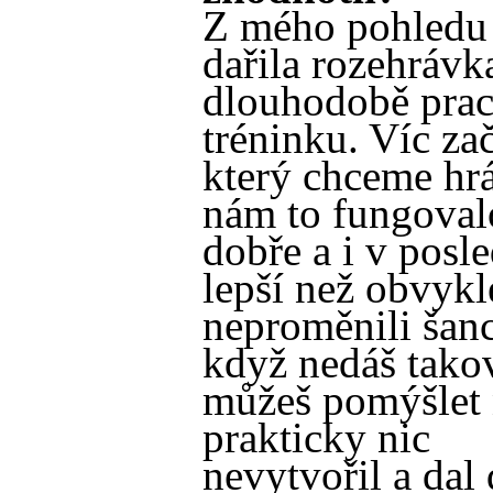
Z mého pohledu
dařila rozehrávka
dlouhodobě pra
tréninku. Víc za
který chceme hrát
nám to fungoval
dobře a i v posle
lepší než obvykl
neproměnili šanc
když nedáš takové
můžeš pomýšlet 
prakticky nic
nevytvořil a dal 