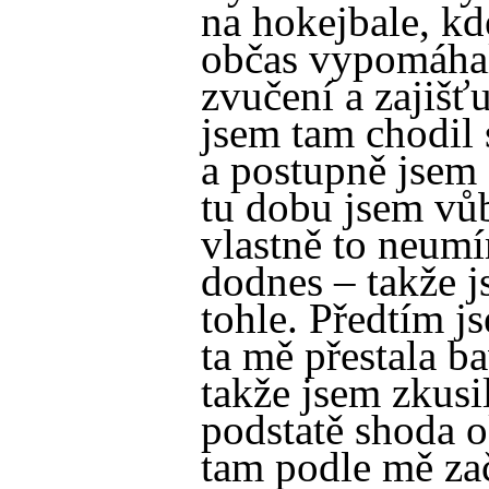
na hokejbale, kd
občas vypomáhal
zvučení a zajišť
jsem tam chodil 
a postupně jsem s
tu dobu jsem vůb
vlastně to neum
dodnes – takže j
tohle. Předtím js
ta mě přestala ba
takže jsem zkusil
podstatě shoda o
tam podle mě za