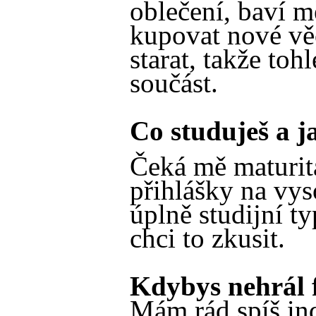
oblečení, baví m
kupovat nové věc
starat, takže toh
součást.
Co studuješ a 
Čeká mě maturita
přihlášky na vy
úplně studijní ty
chci to zkusit.
Kdybys nehrál f
Mám rád spíš ind