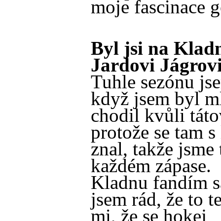
moje fascinace 
Byl jsi na Klad
Jardovi Jágrov
Tuhle sezónu jse
když jsem byl ml
chodil kvůli táto
protože se tam s
znal, takže jsme
každém zápase.
Kladnu fandím 
jsem rád, že to t
mi, že se hokej