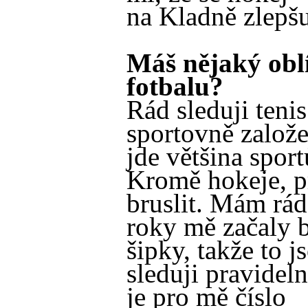
na Kladně zlepšu
Máš nějaký obl
fotbalu?
Rád sleduji teni
sportovně založe
jde většina sport
Kromě hokeje, 
bruslit. Mám rád
roky mě začaly b
šipky, takže to js
sleduji pravidel
je pro mě číslo