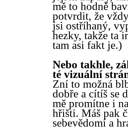
mě to hodně bav
potvrdit, že vžd
jsi ostříhaný, v
hezky, takže ta
tam asi fakt je.)
Nebo takhle, zá
té vizuální strá
Zní to možná bl
dobře a cítíš se 
mě promítne i n
hřišti. Máš pak č
sebevědomí a hr