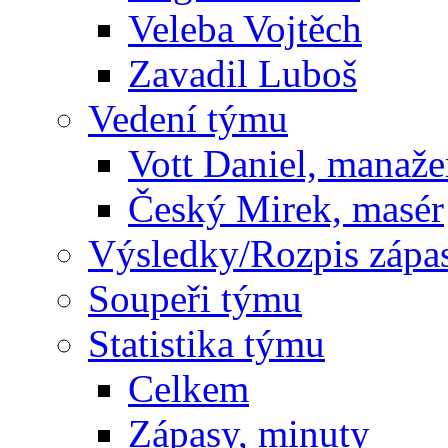
Veleba Vojtěch
Zavadil Luboš
Vedení týmu
Vott Daniel, manaže
Český Mirek, masér
Výsledky/Rozpis zápa
Soupeři týmu
Statistika týmu
Celkem
Zápasy, minuty