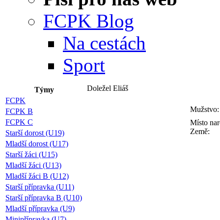
FCPK Blog
Na cestách
Sport
Doležel Eliáš
Týmy
FCPK
Mužstvo:
FCPK B
FCPK C
Místo nar
Země:
Starší dorost (U19)
Mladší dorost (U17)
Starší žáci (U15)
Mladší žáci (U13)
Mladší žáci B (U12)
Starší přípravka (U11)
Starší přípravka B (U10)
Mladší přípravka (U9)
Minipřípravka (U7)