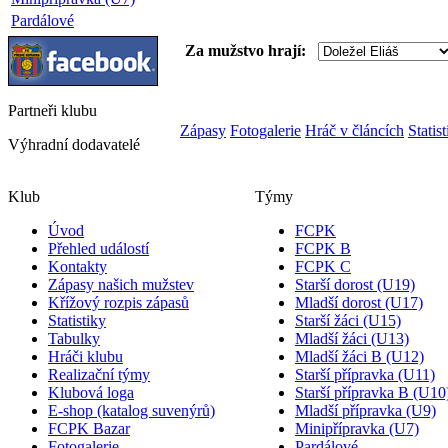
Pardálové
Za mužstvo hrají:
Partneři
klubu
Zápasy
Fotogalerie
Hráč v článcích
Statis
Výhradní dodavatelé
Klub
Týmy
Úvod
FCPK
Přehled událostí
FCPK B
Kontakty
FCPK C
Zápasy našich mužstev
Starší dorost (U19)
Křížový rozpis zápasů
Mladší dorost (U17)
Statistiky
Starší žáci (U15)
Tabulky
Mladší žáci (U13)
Hráči klubu
Mladší žáci B (U12)
Realizační týmy
Starší přípravka (U11)
Klubová loga
Starší přípravka B (U10
E-shop (katalog suvenýrů)
Mladší přípravka (U9)
FCPK Bazar
Minipřípravka (U7)
Fotogalerie
Pardálové