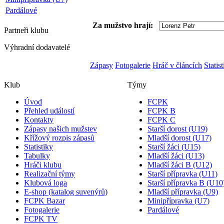
Pardálové
Za mužstvo hrají:
Partneři
klubu
Výhradní dodavatelé
Zápasy
Fotogalerie
Hráč v článcích
Statis
Klub
Týmy
Úvod
FCPK
Přehled událostí
FCPK B
Kontakty
FCPK C
Zápasy našich mužstev
Starší dorost (U19)
Křížový rozpis zápasů
Mladší dorost (U17)
Statistiky
Starší žáci (U15)
Tabulky
Mladší žáci (U13)
Hráči klubu
Mladší žáci B (U12)
Realizační týmy
Starší přípravka (U11)
Klubová loga
Starší přípravka B (U10
E-shop (katalog suvenýrů)
Mladší přípravka (U9)
FCPK Bazar
Minipřípravka (U7)
Fotogalerie
Pardálové
FCPK TV