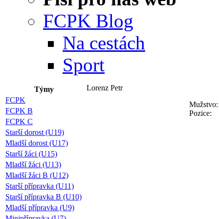
FCPK Blog
Na cestách
Sport
Lorenz Petr
Týmy
FCPK
Mužstvo:
FCPK B
Pozice:
FCPK C
Starší dorost (U19)
Mladší dorost (U17)
Starší žáci (U15)
Mladší žáci (U13)
Mladší žáci B (U12)
Starší přípravka (U11)
Starší přípravka B (U10)
Mladší přípravka (U9)
Minipřípravka (U7)