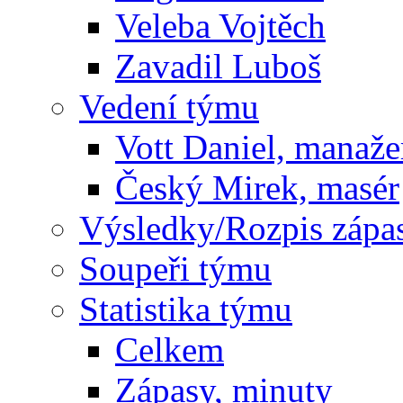
Veleba Vojtěch
Zavadil Luboš
Vedení týmu
Vott Daniel, manaže
Český Mirek, masér
Výsledky/Rozpis zápa
Soupeři týmu
Statistika týmu
Celkem
Zápasy, minuty